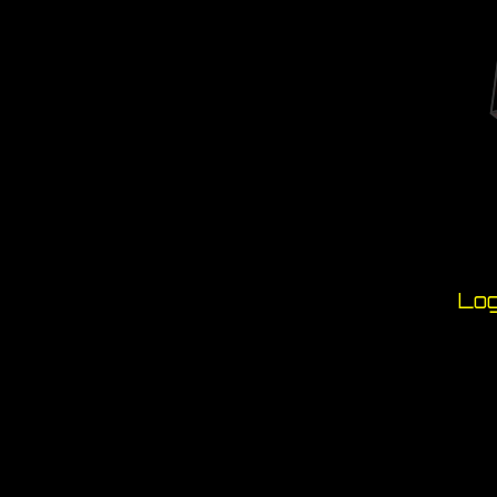
DOMTOTO: S
Log