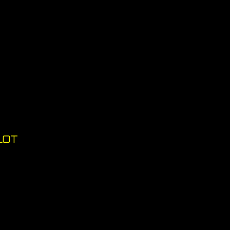
 1000 Resmi
LOT